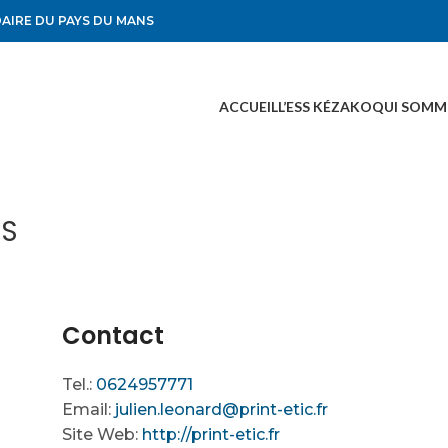
DAIRE DU PAYS DU MANS
ACCUEIL
L’ESS KÉZAKO
QUI SOMM
NS
Contact
Tel.:
0624957771
Email:
julien.leonard@print-etic.fr
Site Web:
http://print-etic.fr