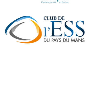
7 Avenue René Laënnec, 72000 Le Mans
02 43 76 51 83
contact@clubesspaysdumans.fr
CLUBESSPAYSDUMANS
2020 CRÉÉ PAR
print-etic
.fr