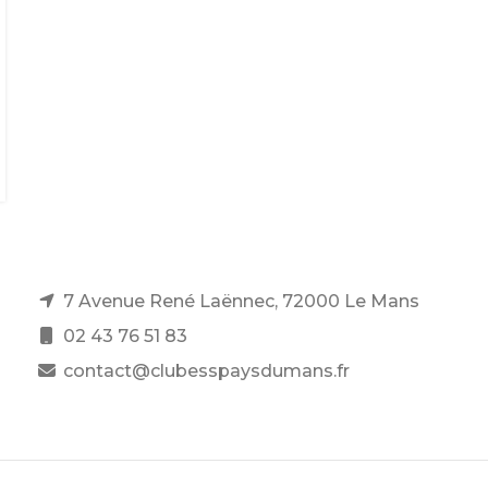
7 Avenue René Laënnec, 72000 Le Mans
02 43 76 51 83
contact@clubesspaysdumans.fr