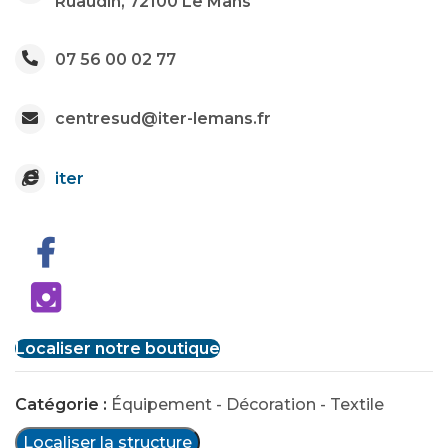
Ruaudin, 72100 Le Mans
07 56 00 02 77
centresud@iter-lemans.fr
iter
Localiser notre boutique
Catégorie :
Équipement - Décoration - Textile
Localiser la structure