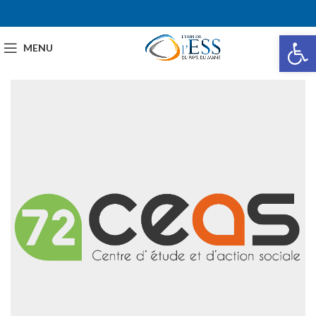
Ou
MENU