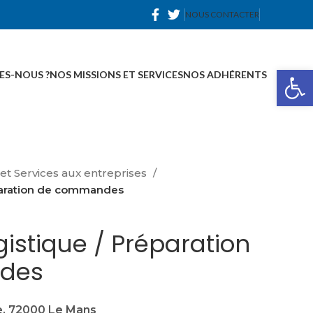
NOUS CONTACTER
Ou
ES-NOUS ?
NOS MISSIONS ET SERVICES
NOS ADHÉRENTS
 et Services aux entreprises
éparation de commandes
istique / Préparation
des
re, 72000 Le Mans