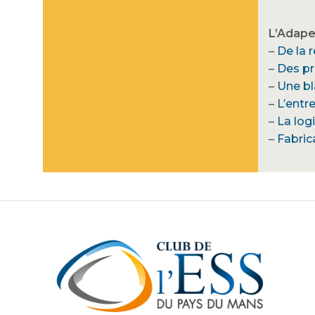
L’Adapei
–
De la 
–
Des pr
–
Une bl
–
L’entr
–
La log
–
Fabrica