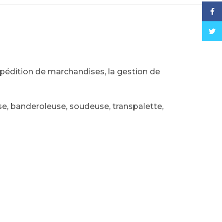
Face
Twitt
pédition de marchandises, la gestion de
use, banderoleuse, soudeuse, transpalette,