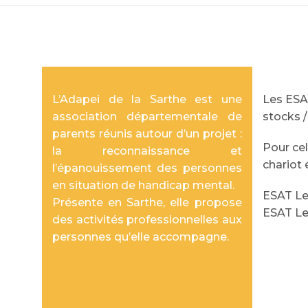
L’Adapei de la Sarthe est une
Les ESA
association départementale de
stocks 
parents réunis autour d’un projet :
Pour cel
la reconnaissance et
chariot 
l’épanouissement des personnes
en situation de handicap mental.
ESAT Le
Présente en Sarthe, elle propose
ESAT Le
des activités professionnelles aux
personnes qu’elle accompagne.