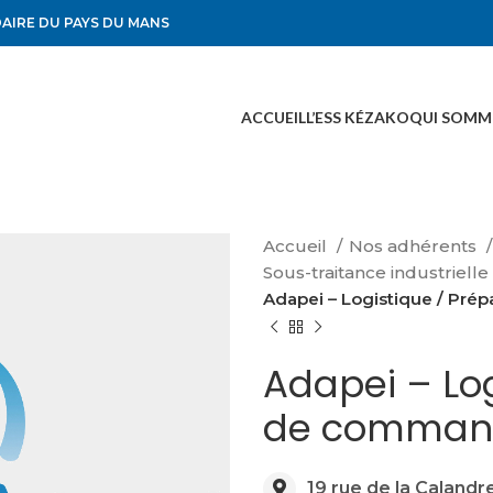
DAIRE DU PAYS DU MANS
ACCUEIL
L’ESS KÉZAKO
QUI SOMM
Accueil
Nos adhérents
Sous-traitance industrielle
Adapei – Logistique / Pr
Adapei – Log
de comman
19 rue de la Caland