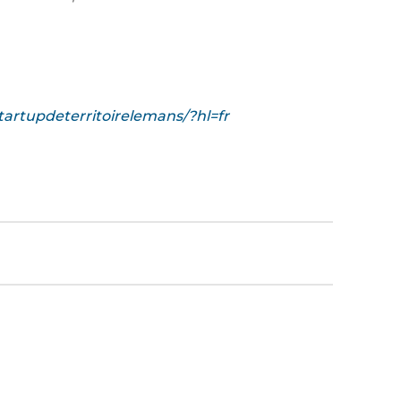
artupdeterritoirelemans/?hl=fr