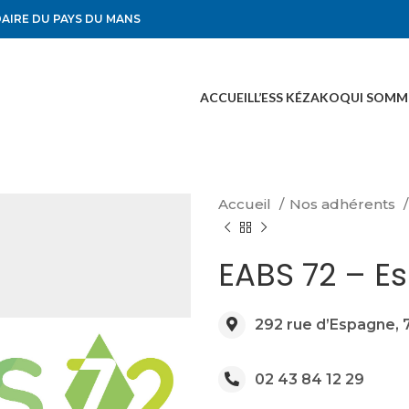
DAIRE DU PAYS DU MANS
ACCUEIL
L’ESS KÉZAKO
QUI SOMM
Accueil
Nos adhérents
EABS 72 – E
292 rue d’Espagne,
02 43 84 12 29