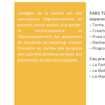
L’Adapei de la Sarthe est une
EABS 72
association départementale de
espaces
parents réunis autour d’un projet :
– Tonte,
la reconnaissance et
– Créati
l’épanouissement des personnes
– Pose 
en situation de handicap mental.
– Deshe
Présente en Sarthe, elle propose
– Propos
des activités professionnelles aux
Ces pres
personnes qu’elle accompagne.
– La Fer
– Le Bail
– Le Ma