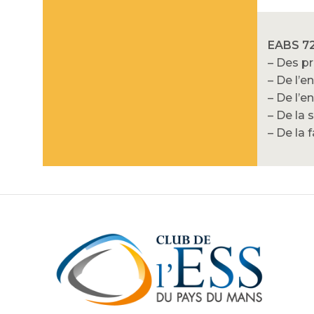
EABS 72
– Des pr
– De l’e
– De l’e
– De la 
– De la 