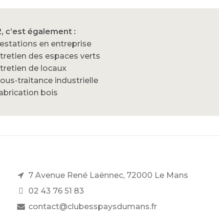
, c’est également :
estations en entreprise
ntretien des espaces verts
ntretien de locaux
sous-traitance industrielle
fabrication bois
7 Avenue René Laënnec, 72000 Le Mans
02 43 76 51 83
contact@clubesspaysdumans.fr