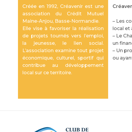
Créée en 1992, Créavenir est une
Créaveni
association du Crédit Mutuel
Maine-Anjou, Basse-Normandie.
– Les c
Elle vise à favoriser la réalisation
local et 
de projets tournés vers l’emploi,
– Le Cha
la jeunesse, le lien social.
un finan
L’association examine tout projet
– Un pro
économique, culturel, sportif qui
ou ayant
contribue au développement
local sur ce territoire.