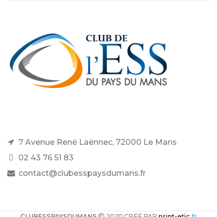
7 Avenue René Laënnec, 72000 Le Mans
02 43 76 51 83
contact@clubesspaysdumans.fr
CLUBESSPAYSDUMANS
2020 CRÉÉ PAR
print-etic
.fr