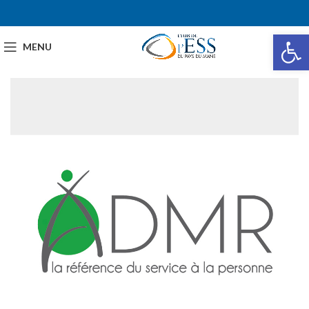
Ou
MENU